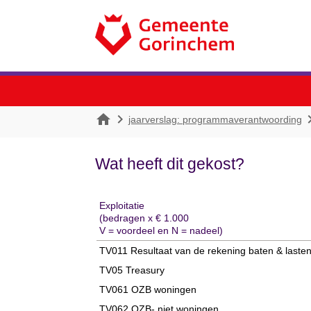


jaarverslag: programmaverantwoording
Wat heeft dit gekost?
Exploitatie
(bedragen x € 1.000
V = voordeel en N = nadeel)
TV011 Resultaat van de rekening baten & laste
TV05 Treasury
TV061 OZB woningen
TV062 OZB- niet woningen