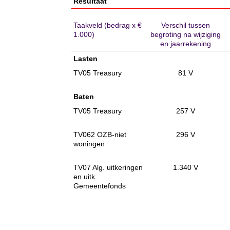
Resultaat
Taakveld (bedrag x €
Verschil tussen
1.000)
begroting na wijziging
en jaarrekening
Lasten
TV05 Treasury
81 V
Baten
TV05 Treasury
257 V
TV062 OZB-niet
296 V
woningen
TV07 Alg. uitkeringen
1.340 V
en uitk.
Gemeentefonds