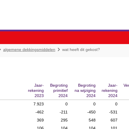


algemene dekkingsmiddelen
wat heeft dit gekost?
Jaar-
Begroting
Begroting
Jaar-
Ver
rekening
primitief
na wijziging
rekening
2023
2024
2024
2024
n
7.923
0
0
0
-462
-211
-450
-531
369
295
548
607
106
104
104
101