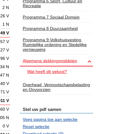
Programma 6 Sport, Cultuur en
Recreatie
2 N
26 V
Programma 7 Sociaal Domein
1 N
Programma 8 Duurzaamheid
49 V
Programma 9 Volkshuisvesting,
257 V
Ruimtelijke ordening en Stedelijke
vernieuwing
27 V
296 V

Algemene dekkingsmiddelen
34 N
Wat heeft dit gekost?
47 N
340 V
Overhead, Vennootschapsbelasting
en Onvoorzien
71 V
911 V
Stel uw pdf samen
960 V
05 N
Voeg pagina toe aan selectie
0 V
Reset selectie
Download selectie (
0
)