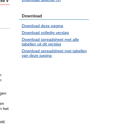
855 V
Download
Download deze pagina
Download volledig verslag
Download spreadsheet met alle
tabellen uit dit verslag
Download spreadsheet met tabellen
van deze pagina
n
n
ngen
 en
n het
eld.