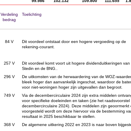
99.986
102.132
109.800
111.655
1.
Verdeling
Toelichting
bedrag
84 V
Dit voordeel ontstaat door een hogere vergoeding op de
rekening-courant.
257 V
Dit voordeel komt voort uit hogere dividenduitkeringen van
Stedin en de BNG..
296 V
De uitkomsten van de herwaardering van de WOZ-waarde
bleek hoger dan aanvankelijk ingeschat, waardoor de bate
voor niet-woningen hoger zijn uitgevallen dan begroot.
749 V
Via de decembercirculaire 2024 zijn extra middelen ontva
voor specifieke doeleinden en taken (zie het raadsvoorstel
decembercirculaire 2024). Deze middelen zijn geoormerkt
voorgesteld wordt om deze hiervoor via de bestemming va
resultaat in 2025 beschikbaar te stellen.
368 V
De algemene uitkering 2022 en 2023 is naar boven bijgest