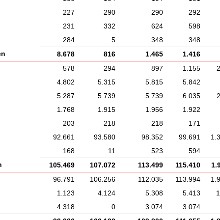
227
290
290
292
231
332
624
598
284
5
348
348
en
8.678
816
1.465
1.416
578
294
897
1.155
4.802
5.315
5.815
5.842
5.287
5.739
5.739
6.035
1.768
1.915
1.956
1.922
203
218
218
171
92.661
93.580
98.352
99.691
1.
168
11
523
594
n
105.469
107.072
113.499
115.410
1.
96.791
106.256
112.035
113.994
1.
1.123
4.124
5.308
5.413
1
4.318
0
3.074
3.074